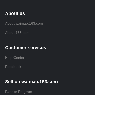
About us
About waimao.163.com
About 163.com
Customer services
Help Center
Feedback
Sell on waimao.163.com
RU
Partner Program
Copyright ©️ 2022, NetEase Zhuyou(and its affiliates