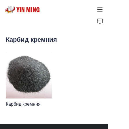
Главная страница
Карбид кремния
О нас
Продукты
Статья
Поддержка
Карбид кремния