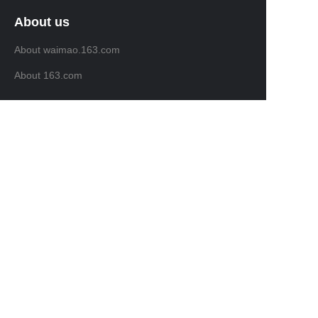
About us
About waimao.163.com
JP
About 163.com
Customer services
Help Center
Feedback
Sell on waimao.163.com
Partner Program
Copyright ©️ 2022, NetEase Zhuyou(and its affiliates
as applicable). All Rights Reserved.