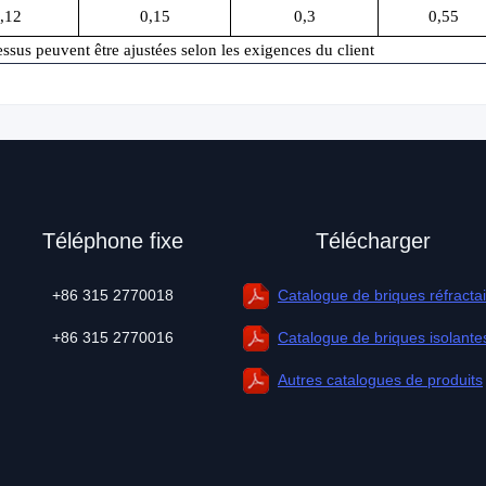
,12
0,15
0,3
0,55
ssus peuvent être ajustées selon les exigences du client
Téléphone fixe
Télécharger
+86 315 2770018
Catalogue de briques réfracta
+86 315 2770016
Catalogue de briques isolante
Autres catalogues de produits