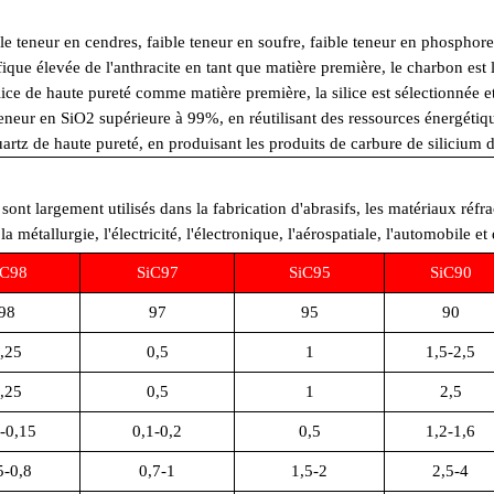
ble teneur en cendres, faible teneur en soufre, faible teneur en phosphore
ique élevée de l'anthracite en tant que matière première, le charbon est 
ilice de haute pureté comme matière première, la silice est sélectionnée 
 teneur en SiO2 supérieure à 99%, en réutilisant des ressources énergétiq
artz de haute pureté, en produisant les produits de carbure de silicium d
sont largement utilisés dans la fabrication d'abrasifs, les matériaux réfr
la métallurgie, l'électricité, l'électronique, l'aérospatiale, l'automobile e
iC98
SiC97
SiC95
SiC90
98
97
95
90
,25
0,5
1
1,5-2,5
,25
0,5
1
2,5
-0,15
0,1-0,2
0,5
1,2-1,6
5-0,8
0,7-1
1,5-2
2,5-4