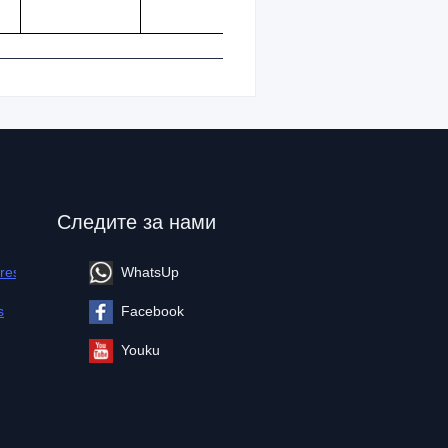
Следите за нами
ires
WhatsUp
s
Facebook
Youku