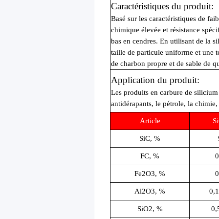
Caractéristiques du produit:
Basé sur les caractéristiques de fai
chimique élevée et résistance spécif
bas en cendres. En utilisant de la s
taille de particule uniforme et une
de charbon propre et de sable de qu
Application du produit
:
Les produits en carbure de silicium 
antidérapants, le pétrole, la chimie, 
Article
S
SiC, %
FC, %
0
Fe2O3, %
0
Al2O3, %
0,1
SiO2, %
0,