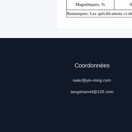
Magnétiques, %
0
Remarques: Les spécifications ci-de
Coordonnées
saler@yin-ming.com
tangshanref@126.com