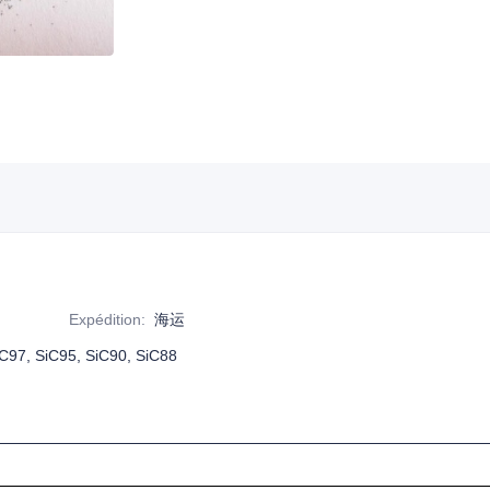
Expédition
:
海运
iC97, SiC95, SiC90, SiC88